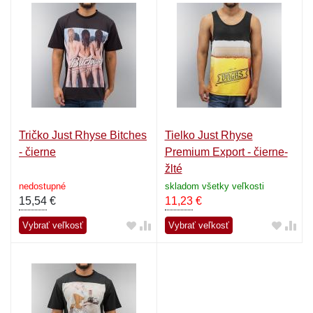
Tričko Just Rhyse Bitches
Tielko Just Rhyse
- čierne
Premium Export - čierne-
žlté
nedostupné
skladom všetky veľkosti
15,54
€
11,23
€
Vybrať veľkosť
Vybrať veľkosť