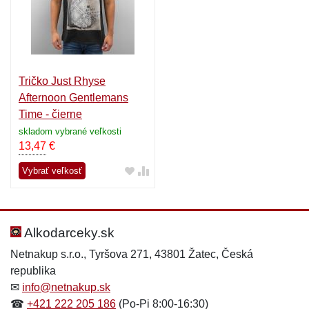
Tričko Just Rhyse
Afternoon Gentlemans
Time - čierne
skladom vybrané veľkosti
13,47
€
Vybrať veľkosť
Alkodarceky.sk
Netnakup s.r.o., Tyršova 271, 43801 Žatec, Česká
republika
✉
info@netnakup.sk
☎
+421 222 205 186
(Po-Pi 8:00-16:30)