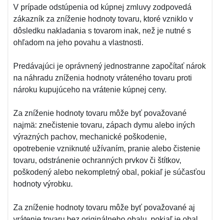
V prípade odstúpenia od kúpnej zmluvy zodpovedá
zákazník za zníženie hodnoty tovaru, ktoré vzniklo v
dôsledku nakladania s tovarom inak, než je nutné s
ohľadom na jeho povahu a vlastnosti.
Predávajúci je oprávnený jednostranne započítať nárok
na náhradu zníženia hodnoty vráteného tovaru proti
nároku kupujúceho na vrátenie kúpnej ceny.
Za zníženie hodnoty tovaru môže byť považované
najmä: znečistenie tovaru, zápach dymu alebo iných
výrazných pachov, mechanické poškodenie,
opotrebenie vzniknuté užívaním, pranie alebo čistenie
tovaru, odstránenie ochranných prvkov či štítkov,
poškodený alebo nekompletný obal, pokiaľ je súčasťou
hodnoty výrobku.
Za zníženie hodnoty tovaru môže byť považované aj
vrátenie tovaru bez originálneho obalu, pokiaľ je obal