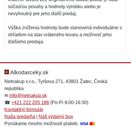
súčasťou povahy a hodnoty výrobku alebo je
nevyhnutný pre jeho ďalší predaj.
Výška zníženia hodnoty bude stanovená individuálne s
ohľadom na stav vráteného tovaru a možnosť jeho
ďalšieho predaja.
Alkodarceky.sk
Netnakup s.r.o., Tyršova 271, 43801 Žatec, Česká
republika
✉
info@netnakup.sk
☎
+421 222 205 186
(Po-Pi 8:00-16:30)
Kontaktný formulár
Naša predajňa
|
Náš výdajný box
Ponúkame mnoho možností platieb.