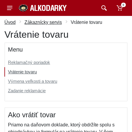
0
Úvod
Zákaznícky servis
Vrátenie tovaru
Vrátenie tovaru
Menu
Reklamačný poriadok
Vrátenie tovaru
Výmena veľkosti a tovaru
Zadanie reklamácie
Ako vrátiť tovar
Priamo na daňovom doklade, ktorý obdržíte spolu s
objednávkou je formulár na vrátenie tovaru. V ňom