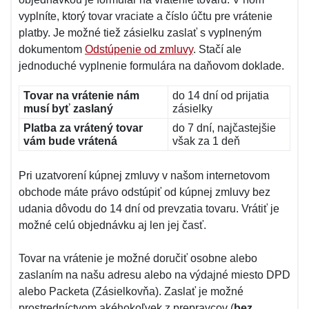
vyplníte, ktorý tovar vraciate a číslo účtu pre vrátenie
platby. Je možné tiež zásielku zaslať s vyplneným
dokumentom
Odstúpenie od zmluvy
. Stačí ale
jednoduché vyplnenie formulára na daňovom doklade.
Tovar na vrátenie nám
do 14 dní od prijatia
musí byť zaslaný
zásielky
Platba za vrátený tovar
do 7 dní, najčastejšie
vám bude vrátená
však za 1 deň
Pri uzatvorení kúpnej zmluvy v našom internetovom
obchode máte právo odstúpiť od kúpnej zmluvy bez
udania dôvodu do 14 dní od prevzatia tovaru. Vrátiť je
možné celú objednávku aj len jej časť.
Tovar na vrátenie je možné doručiť osobne alebo
zaslaním na našu adresu alebo na výdajné miesto DPD
alebo Packeta (Zásielkovňa). Zaslať je možné
prostredníctvom akéhokoľvek z prepravcov (
bez