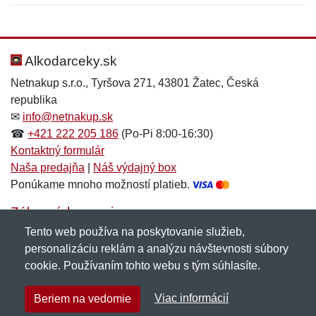
Nová recenzia
Nová otázka
Hodnotenie:
Meno:
*
*
Alkodarceky.sk
Netnakup s.r.o., Tyršova 271, 43801 Žatec, Česká
republika
Meno:
E-mail:
*
*
✉
info@netnakup.sk
☎
+421 222 205 186
(Po-Pi 8:00-16:30)
Kontaktný formulár
Naša predajňa
|
Náš výdajný box
E-mail:
*
Ponúkame mnoho možností platieb.
Správa
*
Zákaznícky servis
Tento web používa na poskytovanie služieb,
Novinky emailom
personalizáciu reklám a analýzu návštevnosti súbory
Správa
*
cookie. Používaním tohto webu s tým súhlasíte.
Copyright © 2007-2026 (19 rokov s vami)
Netnakup.sk
&
Viac informácií
Beriem na vedomie
NetIQ
. Všetky práva vyhradené.