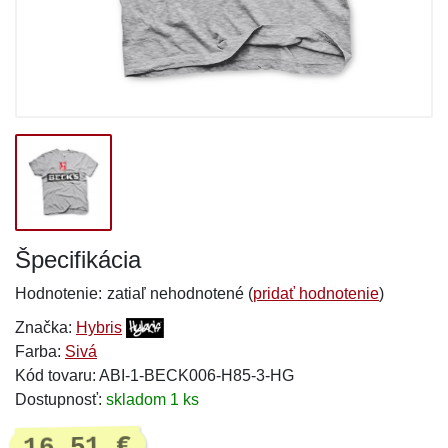
Špecifikácia
Hodnotenie:
zatiaľ nehodnotené (
pridať hodnotenie
)
Značka:
Hybris
Farba:
Sivá
Kód tovaru: ABI-1-BECK006-H85-3-HG
Dostupnosť:
skladom 1 ks
16,51 €