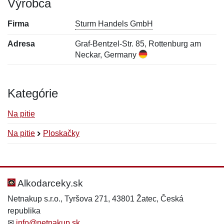
Výrobca
Firma
Sturm Handels GmbH
Adresa
Graf-Bentzel-Str. 85, Rottenburg am
Neckar, Germany
Kategórie
Na pitie
Na pitie
Ploskačky
Nová recenzia
Nová otázka
Hodnotenie:
Meno:
*
*
Alkodarceky.sk
Netnakup s.r.o., Tyršova 271, 43801 Žatec, Česká
republika
Meno:
E-mail:
*
*
✉
info@netnakup.sk