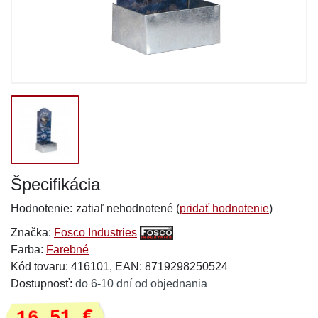
Špecifikácia
Hodnotenie:
zatiaľ nehodnotené (
pridať hodnotenie
)
Značka:
Fosco Industries
Farba:
Farebné
Kód tovaru: 416101, EAN: 8719298250524
Dostupnosť:
do 6-10 dní od objednania
16,51 €