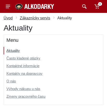
0
Úvod
Zákaznícky servis
Aktuality
Aktuality
Menu
Aktuality
Často kladené otázky
Kontaktné informácie
Kontakty na dopravcov
O nás
Výhody nákupu u nás
Zmeny pracovného času