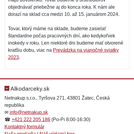
objednávať priebežne aj do konca roka. K nám ale
dorazí na sklad cca medzi 10. až 15. januárom 2024.
Tovar, ktorý máme na sklade, budeme zasielať
štandardne počas pracovných dní, ako kedykoľvek
inokedy v roku. Len niektoré dni budeme mať otvorené
kratšiu dobu, viac na
Prevádzka na vianočné sviatky
2023
.
Alkodarceky.sk
Netnakup s.r.o., Tyršova 271, 43801 Žatec, Česká
republika
✉
info@netnakup.sk
☎
+421 222 205 186
(Po-Pi 8:00-16:30)
Kontaktný formulár
Naša predajňa
|
Náš výdajný box