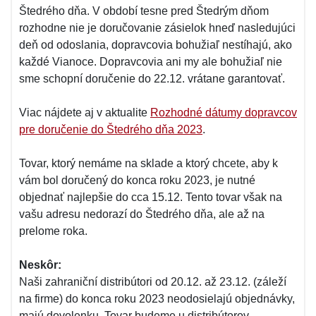
Štedrého dňa. V období tesne pred Štedrým dňom
rozhodne nie je doručovanie zásielok hneď nasledujúci
deň od odoslania, dopravcovia bohužiaľ nestíhajú, ako
každé Vianoce. Dopravcovia ani my ale bohužiaľ nie
sme schopní doručenie do 22.12. vrátane garantovať.
Viac nájdete aj v aktualite
Rozhodné dátumy dopravcov
pre doručenie do Štedrého dňa 2023
.
Tovar, ktorý nemáme na sklade a ktorý chcete, aby k
vám bol doručený do konca roku 2023, je nutné
objednať najlepšie do cca 15.12. Tento tovar však na
vašu adresu nedorazí do Štedrého dňa, ale až na
prelome roka.
Neskôr:
Naši zahraniční distribútori od 20.12. až 23.12. (záleží
na firme) do konca roku 2023 neodosielajú objednávky,
majú dovolenku. Tovar budeme u distribútorov