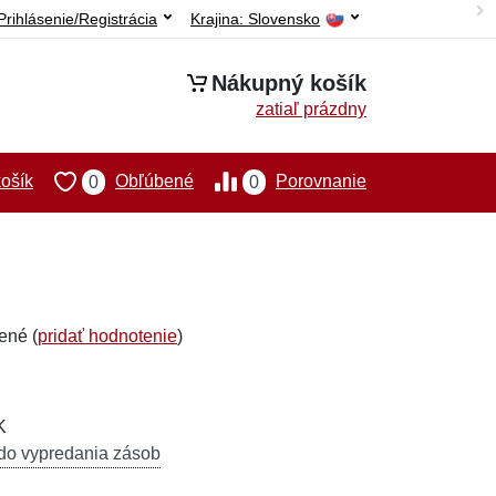
Prihlásenie/Registrácia
Krajina:
Slovensko
Nákupný košík
zatiaľ prázdny
ošík
Obľúbené
Porovnanie
0
0
ené (
pridať hodnotenie
)
K
do vypredania zásob