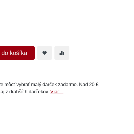
ť do košíka
e môcť vybrať malý darček zadarmo. Nad 20 €
 aj z drahších darčekov.
Viac...