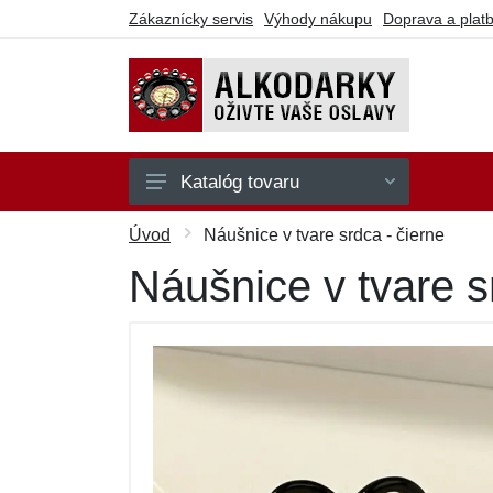
Zákaznícky servis
Výhody nákupu
Doprava a plat
Katalóg tovaru
Na hranie
Úvod
Náušnice v tvare srdca - čierne
Na party
Náušnice v tvare s
Na pitie
Na seba
Ostatné
Darčekové poukazy
Výpredaj