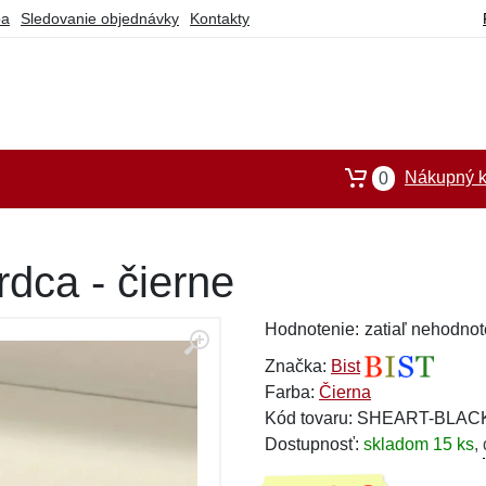
ba
Sledovanie objednávky
Kontakty
Nákupný k
0
rdca - čierne
Hodnotenie:
zatiaľ nehodnot
Značka:
Bist
Farba:
Čierna
Kód tovaru: SHEART-BLAC
Dostupnosť:
skladom 15 ks
,