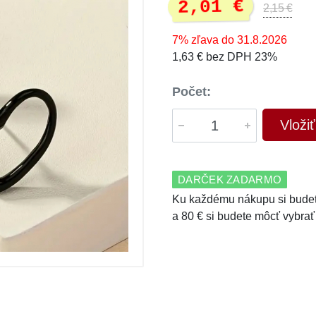
2,01 €
2,15 €
7% zľava do 31.8.2026
1,63 € bez DPH 23%
Počet:
Vloži
DARČEK ZADARMO
Ku každému nákupu si budet
a 80 € si budete môcť vybrať