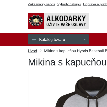
Zákaznícky servis
Výhody nákupu
Doprava a plat
Katalóg tovaru
Na hranie
Úvod
Mikina s kapucňou Hybris Baseball B
Na party
Mikina s kapucňou 
Na pitie
Na seba
Ostatné
Darčekové poukazy
Výpredaj