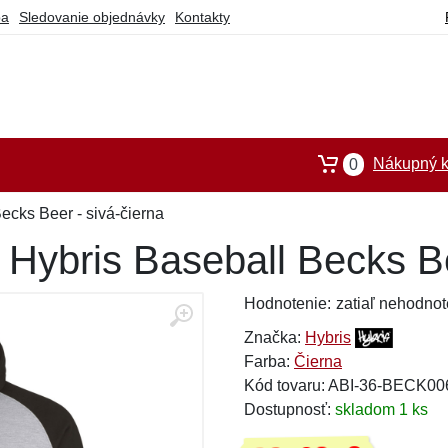
ba
Sledovanie objednávky
Kontakty
Nákupný k
0
ecks Beer - sivá-čierna
Hybris Baseball Becks Be
Hodnotenie:
zatiaľ nehodnot
Značka:
Hybris
Farba:
Čierna
Kód tovaru: ABI-36-BECK0
Dostupnosť:
skladom 1 ks