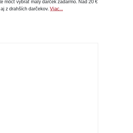
e môcť vybrať malý darček zadarmo. Nad 20 €
 aj z drahších darčekov.
Viac...