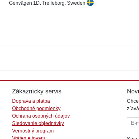
Genvägen 1D, Trelleborg, Sweden
Meno:
E-mail:
*
*
E-mail:
*
Zákaznícky servis
Nov
Doprava a platba
Chcet
Obchodné podmienky
zľavá
Ochrana osobných údajov
E-mai
Sledovanie objednávky
Vernostný program
Vrátenie tovaru
Sme a