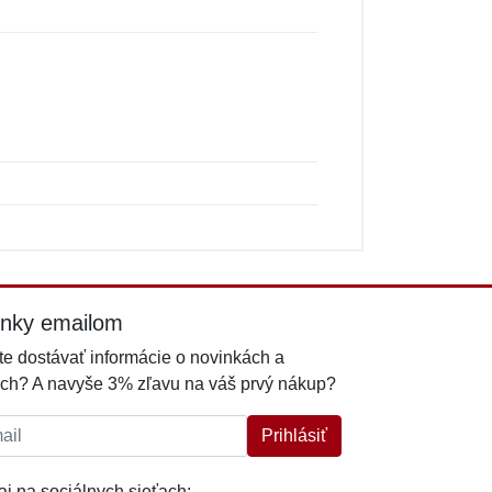
inky emailom
e dostávať informácie o novinkách a
ch? A navyše 3% zľavu na váš prvý nákup?
l:
Prihlásiť
j na sociálnych sieťach: