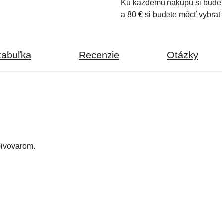
Ku každému nákupu si budet
a 80 € si budete môcť vybrať
tabuľka
Recenzie
Otázky
pivovarom.