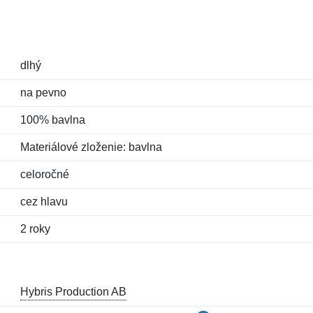
dlhý
na pevno
100% bavlna
Materiálové zloženie: bavlna
celoročné
cez hlavu
2 roky
Hybris Production AB