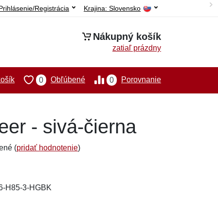
Prihlásenie/Registrácia
Krajina:
Slovensko
Nákupný košík
zatiaľ prázdny
ošík
Obľúbené
Porovnanie
0
0
er - sivá-čierna
ené (
pridať hodnotenie
)
06-H85-3-HGBK