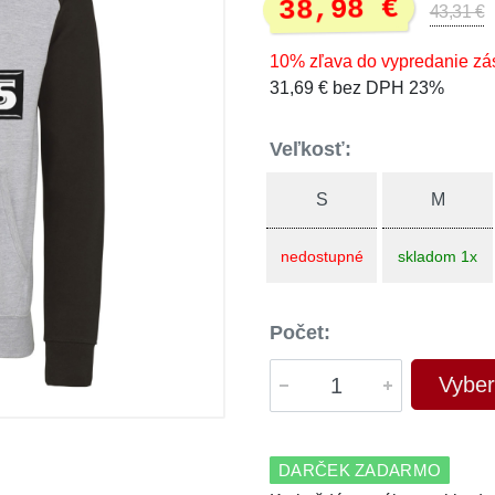
38,98 €
43,31 €
10% zľava do vypredanie zá
31,69 € bez DPH 23%
Veľkosť:
S
M
nedostupné
skladom 1x
Počet:
Vyber
DARČEK ZADARMO