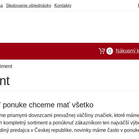
ba
Sledovanie objednávky
Kontakty
Nákupný k
0
timent
nt
 ponuke chceme mať všetko
me priamymi dovozcami prevažnej väčšiny značiek, ktoré mám
ch kompletný sortiment a ponúknuť zákazníkom ten najväčší vý
ediný predajca v Českej republike, novinky máme často v ponuke