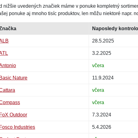
d nižšie uvedených značiek máme v ponuke kompletný sortimen
ašej ponuke aj mnoho tisíc produktov, len môžu niektoré napr. n
Značka
Naposledy kontrol
ALB
28.5.2025
ATL
3.2.2025
Antonio
včera
Basic Nature
11.9.2024
Cattara
včera
Compass
včera
FoX Outdoor
7.3.2024
Fosco Industries
5.4.2026