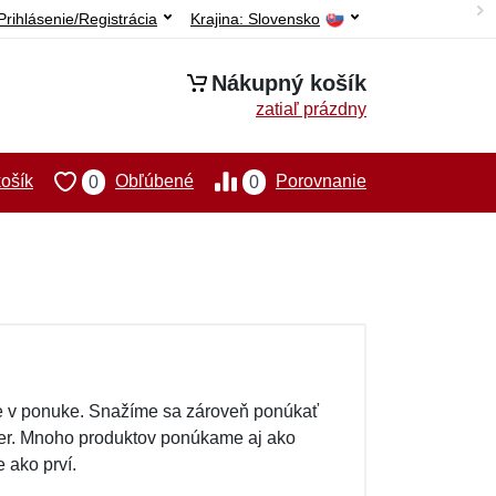
Prihlásenie/Registrácia
Krajina:
Slovensko
Nákupný košík
zatiaľ prázdny
ošík
Obľúbené
Porovnanie
0
0
e v ponuke. Snažíme sa zároveň ponúkať
ber. Mnoho produktov ponúkame aj ako
 ako prví.