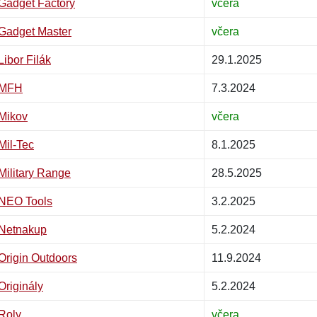
Gadget Factory
včera
Gadget Master
včera
Libor Filák
29.1.2025
MFH
7.3.2024
Mikov
včera
Mil-Tec
8.1.2025
Military Range
28.5.2025
NEO Tools
3.2.2025
Netnakup
5.2.2024
Origin Outdoors
11.9.2024
Originály
5.2.2024
Roly
včera