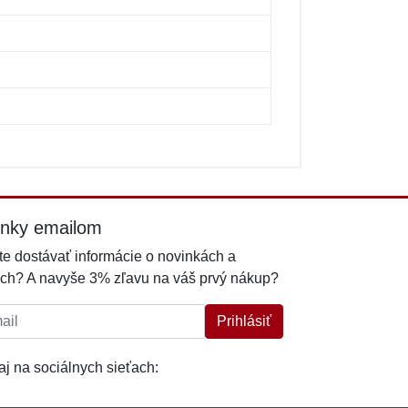
inky emailom
e dostávať informácie o novinkách a
ch? A navyše 3% zľavu na váš prvý nákup?
l:
Prihlásiť
j na sociálnych sieťach: