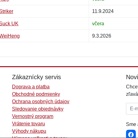
Striker
11.9.2024
Suck UK
včera
WeiHeng
9.3.2026
Zákaznícky servis
Nov
Doprava a platba
Chcet
Obchodné podmienky
zľavá
Ochrana osobných údajov
E-mai
Sledovanie objednávky
Vernostný program
Vrátenie tovaru
Sme a
Výhody nákupu