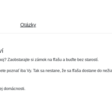
Otázky
ví
oj? Zaobstarajte si zámok na fľašu a buďte bez starostí.
e poznať iba Vy. Tak sa nestane, že sa fľaša dostane do neži
ej domácnosti.