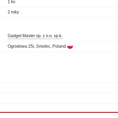
1 ks
2 roky
Gadget Master sp. z o.o. sp.k.
Ogrodowa 25i, Smolec, Poland
Meno:
E-mail:
*
*
E-mail:
*