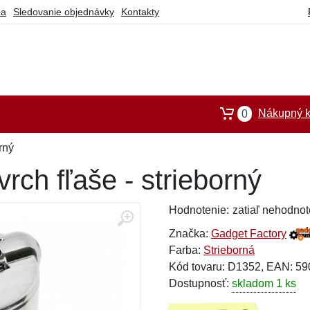
ba
Sledovanie objednávky
Kontakty
Nákupný k
0
rný
ch fľaše - strieborný
Hodnotenie:
zatiaľ nehodnot
Značka:
Gadget Factory
Farba:
Strieborná
Kód tovaru: D1352, EAN: 5
Dostupnosť:
skladom 1 ks