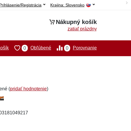
Prihlásenie/Registrácia
Krajina:
Slovensko
Nákupný košík
zatiaľ prázdny
ošík
Obľúbené
Porovnanie
0
0
ené (
pridať hodnotenie
)
903181049217