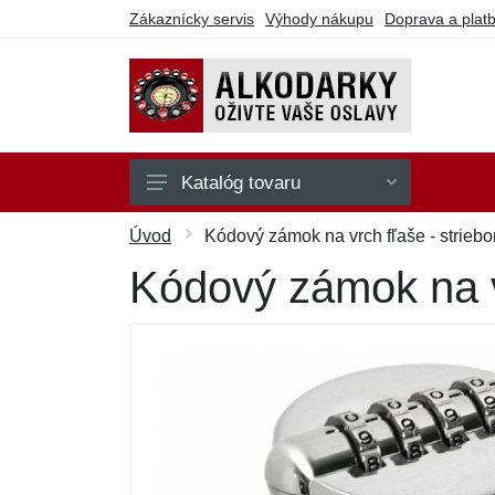
Zákaznícky servis
Výhody nákupu
Doprava a plat
Katalóg tovaru
Na hranie
Úvod
Kódový zámok na vrch fľaše - striebo
Na party
Kódový zámok na vr
Na pitie
Na seba
Ostatné
Darčekové poukazy
Výpredaj