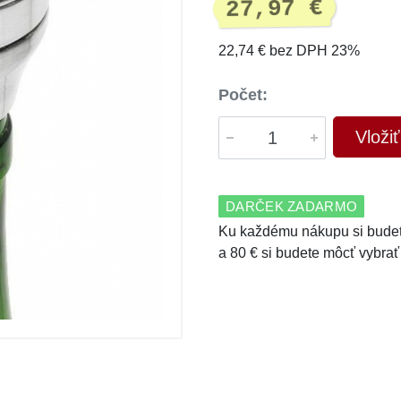
27,97 €
22,74 € bez DPH 23%
Počet:
Vloži
DARČEK ZADARMO
Ku každému nákupu si budet
a 80 € si budete môcť vybrať