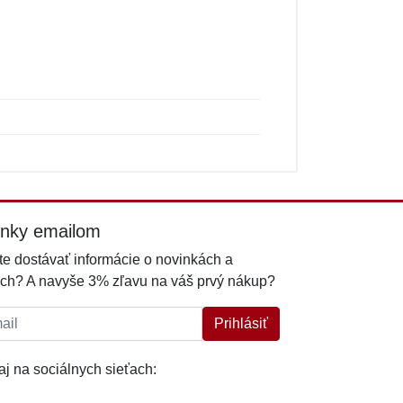
inky emailom
e dostávať informácie o novinkách a
ch? A navyše 3% zľavu na váš prvý nákup?
l:
Prihlásiť
j na sociálnych sieťach: