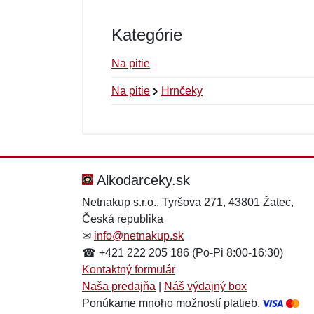
Kategórie
Na pitie
Na pitie
Hrnčeky
Nová recenzia
Nová otázka
Hodnotenie:
Meno:
*
*
Alkodarceky.sk
Netnakup s.r.o., Tyršova 271, 43801 Žatec,
Česká republika
Správa
Správa
*
*
✉
info@netnakup.sk
☎ +421 222 205 186 (Po-Pi 8:00-16:30)
Kontaktný formulár
Naša predajňa
|
Náš výdajný box
Ponúkame mnoho možností platieb.