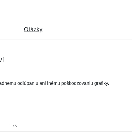
Otázky
ví
iadnemu odlúpaniu ani inému poškodzovaniu grafiky.
1 ks