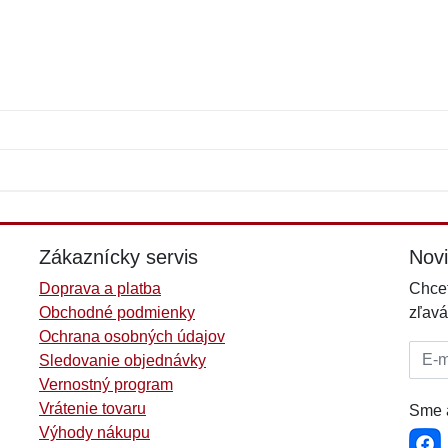
Meno:
E-mail:
*
*
E-mail:
*
Zákaznícky servis
Nov
Doprava a platba
Chcet
Obchodné podmienky
zľavá
Ochrana osobných údajov
E-mai
Sledovanie objednávky
Vernostný program
Vrátenie tovaru
Sme a
Výhody nákupu