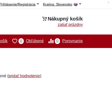
Prihlásenie/Registrácia
Krajina:
Slovensko
Nákupný košík
zatiaľ prázdny
ošík
Obľúbené
Porovnanie
0
0
ené (
pridať hodnotenie
)