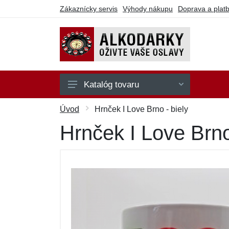
Zákaznícky servis
Výhody nákupu
Doprava a plat
Katalóg tovaru
Na hranie
Úvod
Hrnček I Love Brno - biely
Na party
Hrnček I Love Brno
Na pitie
Na seba
Ostatné
Darčekové poukazy
Výpredaj