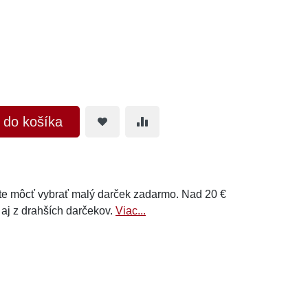
ť do košíka
e môcť vybrať malý darček zadarmo. Nad 20 €
 aj z drahších darčekov.
Viac...