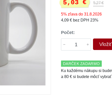
5,03 €
5,27 €
5% zľava do 31.8.2026
4,09 € bez DPH 23%
Počet:
Vloži
DARČEK ZADARMO
Ku každému nákupu si budet
a 80 € si budete môcť vybrať