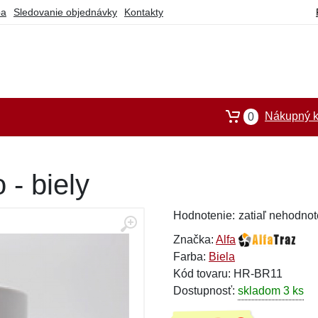
ba
Sledovanie objednávky
Kontakty
Nákupný k
0
 - biely
Hodnotenie:
zatiaľ nehodnot
Značka:
Alfa
Farba:
Biela
Kód tovaru: HR-BR11
Dostupnosť:
skladom 3 ks