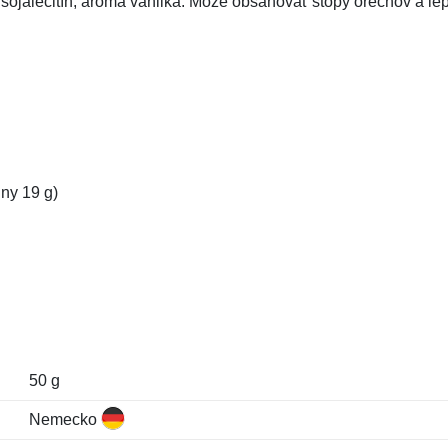
 sojalecitín, aróma vanilka. Môže obsahovať stopy orechov a le
iny 19 g)
50 g
Nemecko