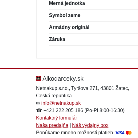
Merná jednotka
Symbol zeme
Armádny originál
Záruka
Nová recenzia
Nová otázka
Hodnotenie:
Meno:
*
*
Alkodarceky.sk
Netnakup s.r.o., Tyršova 271, 43801 Žatec,
Česká republika
Správa
Správa
*
*
✉
info@netnakup.sk
☎ +421 222 205 186 (Po-Pi 8:00-16:30)
Kontaktný formulár
Naša predajňa
|
Náš výdajný box
Ponúkame mnoho možností platieb.