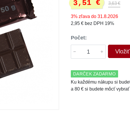
3,51 €
3,63 €
3% zľava do 31.8.2026
2,95 € bez DPH 19%
Počet:
Vloži
DARČEK ZADARMO
Ku každému nákupu si budet
a 80 € si budete môcť vybrať