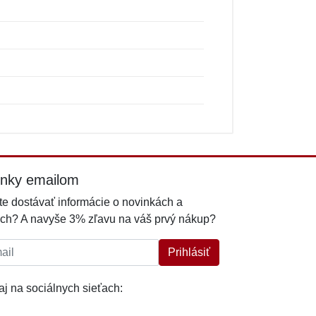
inky emailom
e dostávať informácie o novinkách a
ch? A navyše 3% zľavu na váš prvý nákup?
l:
Prihlásiť
j na sociálnych sieťach: