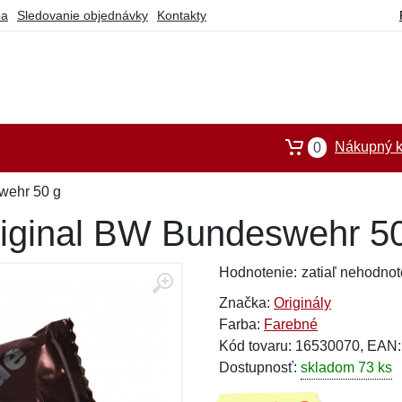
ba
Sledovanie objednávky
Kontakty
Nákupný k
0
wehr 50 g
riginal BW Bundeswehr 5
Hodnotenie:
zatiaľ nehodnot
Značka:
Originály
Farba:
Farebné
Kód tovaru: 16530070, EAN
Dostupnosť:
skladom 73 ks