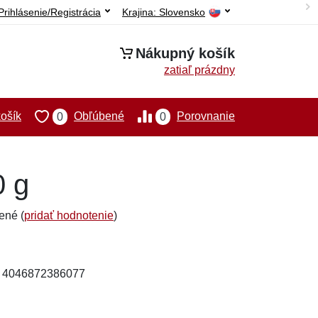
Prihlásenie/Registrácia
Krajina:
Slovensko
Nákupný košík
zatiaľ prázdny
ošík
Obľúbené
Porovnanie
0
0
0 g
ené (
pridať hodnotenie
)
: 4046872386077