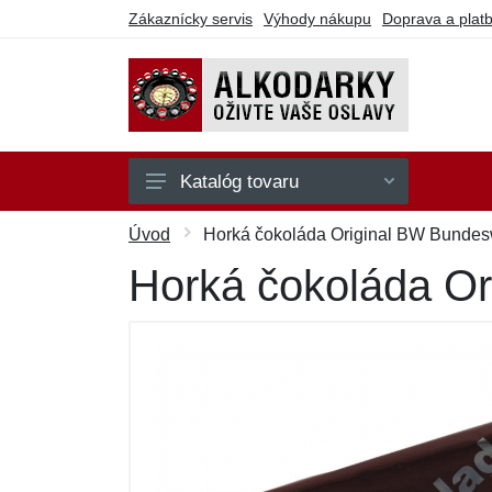
Zákaznícky servis
Výhody nákupu
Doprava a plat
Katalóg tovaru
Na hranie
Úvod
Horká čokoláda Original BW Bundes
Na party
Horká čokoláda O
Na pitie
Na seba
Ostatné
Darčekové poukazy
Výpredaj