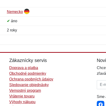
Nemecko
✔
áno
2 roky
Meno:
E-mail:
*
*
E-mail:
*
Zákaznícky servis
Nov
Doprava a platba
Chcet
Obchodné podmienky
zľavá
Ochrana osobných údajov
E-mai
Sledovanie objednávky
Vernostný program
Vrátenie tovaru
Sme a
Výhody nákupu