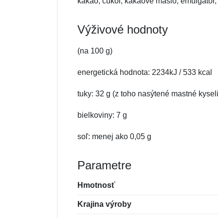
kakao, cukor, kakaové maslo, emulgátor,
Výživové hodnoty
(na 100 g)
energetická hodnota: 2234kJ / 533 kcal
tuky: 32 g (z toho nasýtené mastné kysel
bielkoviny: 7 g
soľ: menej ako 0,05 g
Parametre
Hmotnosť
Krajina výroby