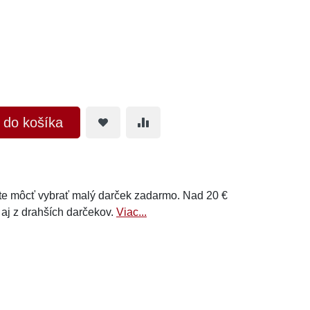
ť do košíka
e môcť vybrať malý darček zadarmo. Nad 20 €
 aj z drahších darčekov.
Viac...