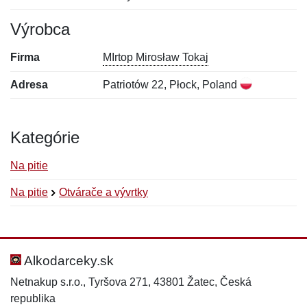
Výrobca
Firma
MIrtop Mirosław Tokaj
Adresa
Patriotów 22, Płock, Poland
Kategórie
Na pitie
Na pitie
Otvárače a vývrtky
Nová recenzia
Nová otázka
Hodnotenie:
Meno:
*
*
Alkodarceky.sk
Netnakup s.r.o., Tyršova 271, 43801 Žatec, Česká
republika