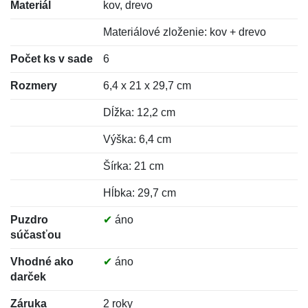
Materiál
kov, drevo
Materiálové zloženie: kov + drevo
Počet ks v sade
6
Rozmery
6,4 x 21 x 29,7 cm
Dĺžka: 12,2 cm
Výška: 6,4 cm
Šírka: 21 cm
Hĺbka: 29,7 cm
Puzdro
✔
áno
súčasťou
Vhodné ako
✔
áno
darček
Záruka
2 roky