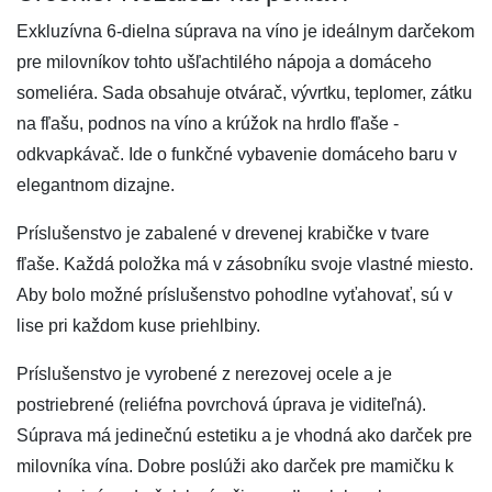
Exkluzívna 6-dielna súprava na víno je ideálnym darčekom
pre milovníkov tohto ušľachtilého nápoja a domáceho
someliéra. Sada obsahuje otvárač, vývrtku, teplomer, zátku
na fľašu, podnos na víno a krúžok na hrdlo fľaše -
odkvapkávač. Ide o funkčné vybavenie domáceho baru v
elegantnom dizajne.
Príslušenstvo je zabalené v drevenej krabičke v tvare
fľaše. Každá položka má v zásobníku svoje vlastné miesto.
Aby bolo možné príslušenstvo pohodlne vyťahovať, sú v
lise pri každom kuse priehlbiny.
Príslušenstvo je vyrobené z nerezovej ocele a je
postriebrené (reliéfna povrchová úprava je viditeľná).
Súprava má jedinečnú estetiku a je vhodná ako darček pre
milovníka vína. Dobre poslúži ako darček pre mamičku k