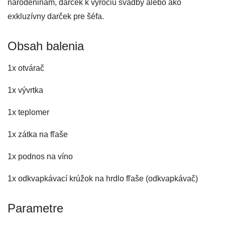
narodeninám, darček k výročiu svadby alebo ako
exkluzívny darček pre šéfa.
Obsah balenia
1x otvárač
1x vývrtka
1x teplomer
1x zátka na fľaše
1x podnos na víno
1x odkvapkávací krúžok na hrdlo fľaše (odkvapkávač)
Parametre