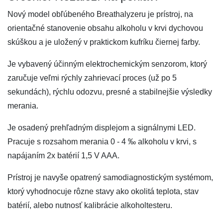
Nový model obľúbeného Breathalyzeru je prístroj, na
orientačné stanovenie obsahu alkoholu v krvi dychovou
skúškou a je uložený v praktickom kufríku čiernej farby.
Je vybavený účinným elektrochemickým senzorom, ktorý
zaručuje veľmi rýchly zahrievací proces (už po 5
sekundách), rýchlu odozvu, presné a stabilnejšie výsledky
merania.
Je osadený prehľadným displejom a signálnymi LED.
Pracuje s rozsahom merania 0 - 4 ‰ alkoholu v krvi, s
napájaním 2x batérií 1,5 V AAA.
Prístroj je navyše opatrený samodiagnostickým systémom,
ktorý vyhodnocuje rôzne stavy ako okolitá teplota, stav
batérií, alebo nutnosť kalibrácie alkoholtesteru.